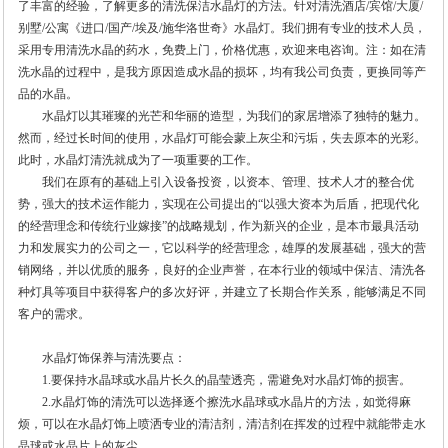
了丰富的经验，了解更多的清洗保洁水晶灯的方法。针对清洗酒店/宾馆/大厦/
别墅/公寓《进口/国产/埃及/施华洛世奇》水晶灯。我们拥有专业的技术人员，
采用专用清洗水晶的药水，免费上门，价格优惠，欢迎来电咨询。注：如在清
洗水晶的过程中，是我方原因造成水晶的损坏，均有我公司负责，更换同等产
品的水晶。
水晶灯以其璀璨的光芒和华丽的造型，为我们的家居增添了独特的魅力。
然而，经过长时间的使用，水晶灯可能会蒙上灰尘和污垢，失去原本的光彩。
此时，水晶灯清洗就成为了一项重要的工作。
我们在原有的基础上引入设备投资，以资本、管理、技术人才的整合优
势，强大的技术运作能力，实现在公司提出的“以强大资本为后盾，把现代化
的经营理念和传统行业嫁接”的战略规划，作为新兴的企业，是本市最具活动
力和发展实力的公司之一，它以科学的经营理念，雄厚的发展基础，强大的营
销网络，并以优质的服务，良好的企业声誉，在本行业的领域中保洁、清洗各
种灯具等项目中获得客户的多次好评，并建立了长期合作关系，能够满足不同
客户的需求。
水晶灯饰保养与清洗要点：
1.要保持水晶球或水晶片长久的晶莹透亮，需避免对水晶灯饰的损害。
2.水晶灯饰的清洗可以选择逐个擦洗水晶球或水晶片的方法，如觉得麻
烦，可以在水晶灯饰上喷洒专业的清洁剂，清洁剂在挥发的过程中就能带走水
晶球或水晶片上的灰尘。